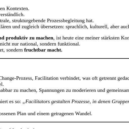
len Kontexten.
erständlich.
rale, strukturgebende Prozessbegleitung hat.
klären und zugleich übersetzen: sprachlich, kulturell, aber 
und produktiv zu machen
, ist heute eine meiner stärksten K
icht nur national, sondern funktional.
tet, sondern
fruchtbar macht.
hange-Prozess, Facilitation verbindet, was oft getrennt geda
l.
ndhabbar zu machen, Spannungen zu moderieren und gemeinsam
iert es so:
„Facilitators gestalten Prozesse, in denen Gruppe
lossenen Plan und einem getragenen Wandel.