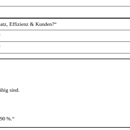
atz, Effizienz & Kunden?“
“
“
ähig sind.
 90 %.“