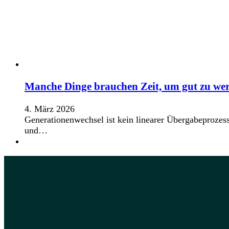
Manche Dinge brauchen Zeit, um gut zu we
4. März 2026
Generationenwechsel ist kein linearer Übergabeprozess
und…