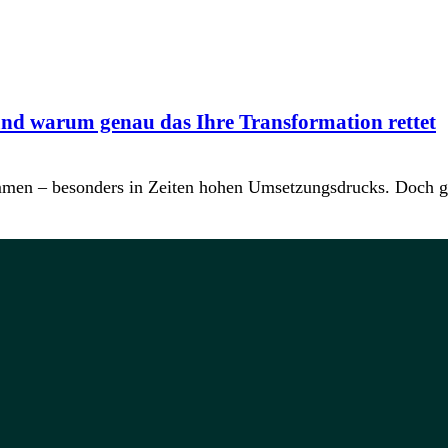
nd warum genau das Ihre Transformation rettet
mmen – besonders in Zeiten hohen Umsetzungsdrucks. Doch g