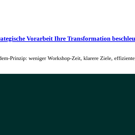
tegische Vorarbeit Ihre Transformation beschleu
em-Prinzip: weniger Workshop-Zeit, klarere Ziele, effizien