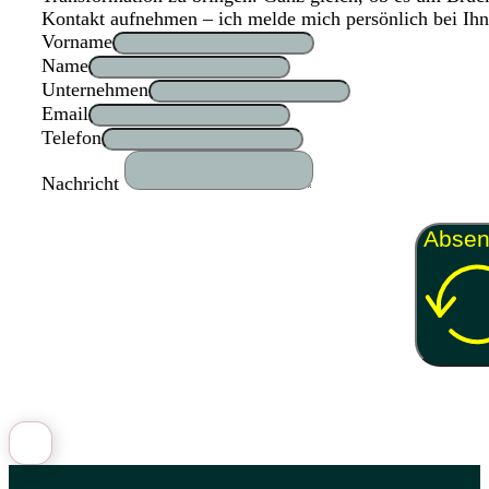
Kontakt aufnehmen – ich melde mich persönlich bei Ihn
Vorname
Name
Unternehmen
Email
Telefon
Nachricht
Abse