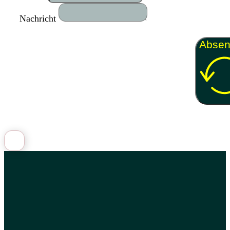
Nachricht
Abse